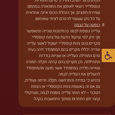
הקלעים עד לשלב התדריך טרום התחרות.
קוספלייר רשאי לאחסן את התפאורה במתחם
שמירת חפצים, אך הנהלת הכנס אינה אחראית
על כל נזק שעשוי להיגרם לציוד שאוחסן.
הופעה על הבמה
עלייה נוספת לבמה כהזדמנות שנייה תתאפשר
אך ורק לפי שיקול הדעת של צוות קוספליי.
מקרים בהם צוות קוספליי ישקול לאשר עלייה
פתח סרגל נגישות
שנייה יכללו מקרים בהם המתמודד זיהה בעיה
טרם התחילה העלייה או שניות בודדות
מתחילתה, וכן מקרים בהם קרתה תקלה חמורה
שאינה תלויה במתמודד אשר מנעה מהמתמודד
להשלים את העלייה לבמה.
נדגיש כי במידה והתרחשה תקלה זניחה ושולית,
גם אם זה באשמת צוות הקוספליי או הצוות
הטכני – לא תותר עלייה נוספת לבמה, משיקולי
קוצר זמן התחרות ומתוך התחשבות בקהל.