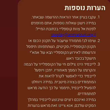
הערות נוספות
עקבו בעיון אחר הוראות ההרשמה שבאתר.
במידה וישנן שאלות נוספות, אתם מוזמנים
לפנות אל צוות קוספליי בכתובת המייל:
cosplay@animatsuri.org.il
שימו לב! מתמודד שיעבור על תקנון הכנס או
תקנון הקוספליי/ סקיטים, השתתפותו תיפסל
והרשמתו לאירוע הקוספליי הבא של אמא"י
תישקל בכובד ראש.
לייבפיד הינו צילום חי של הקוספלייר על הבמה
והקרנתו על המסך מאחוריו. יתכן ויופעל
לייבפיד כדי לאפשר לקהל לראות את
המתמודדים בצורה מיטבית. במידה ויוחלט
להפעיל לייבפיד, תימסר על כך הודעה מראש
למתמודדים.
במידה ואינכם רוצים שיבוצע לייבפיד במהלך
הסקיט שלכם, אנא ציינו זאת מראש בהערות