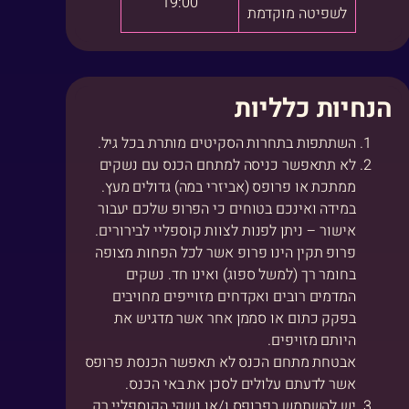
19:00
לשפיטה מוקדמת
הנחיות כלליות
השתתפות בתחרות הסקיטים מותרת בכל גיל.
לא תתאפשר כניסה למתחם הכנס עם נשקים
ממתכת או פרופס (אביזרי במה) גדולים מעץ.
במידה ואינכם בטוחים כי הפרופ שלכם יעבור
אישור – ניתן לפנות לצוות קוספליי לבירורים.
פרופ תקין הינו פרופ אשר לכל הפחות מצופה
בחומר רך (למשל ספוג) ואינו חד. נשקים
המדמים רובים ואקדחים מזוייפים מחויבים
בפקק כתום או סממן אחר אשר מדגיש את
היותם מזויפים.
אבטחת מתחם הכנס לא תאפשר הכנסת פרופס
אשר לדעתם עלולים לסכן את באי הכנס.
יש להשתמש בפרופס ו/או נשקי הקוספליי רק