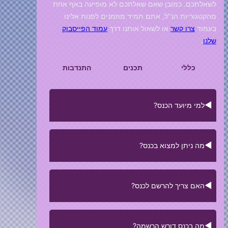
לשאלתכם. כמובן שאם שאלתכם לא מופיעה באף אחת
מהקטגוריות הנ"ל, אתם תמיד מוזמנים לפנות אלינו
בעמוד
צרו קשר
או לשאול אותנו דרך
עמוד הפייסבוק
שלנו
.
כללי
תכנים
התנדבות
למי מיועד הכנס?
הכנס מיועד לכל חובבי האנימה, המנגה ותרבות יפן
מה ניתן למצוא בכנס?
באשר הם. אנו מעודדים גם את מי שמתעניין ורוצה
לגלות עוד על התחום להגיע וליהנות מהכנס.
בכנס יתקיימו אטרקציות מגוונות, מספר רב של
האם צריך להרשם לכנס?
דוכנים מסחריים ועצמאיים של מנגה ואנימה,
תחרות תחפושות (קוספליי) גדולה, הרצאות
מעשירות, פאנלים מעניינים, פינות משחקים ועוד.
אין צורך בהרשמה. ניתן לקנות את הכרטיס מראש
בקרוב יהיה ניתן למצוא מידע נוסף תחת קטגוריית
מה בכנס דורש הרשמה?
באתר האינטרנט כשתפתח מכירת הכרטיסים, וגם