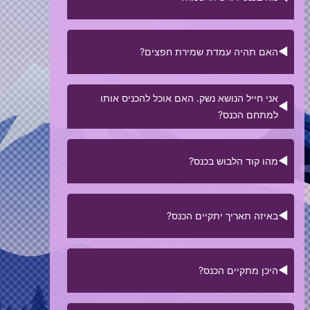
"אירועים" בתפריט שבראש הדף.
ניתן יהיה לרכוש כרטיסים ביום הכנס בקופות
הכניסה, הן במזומן והן באשראי.
בכנס ניתן להירשם להתנדבות, העברת תכנים,
האם תהיה עמדת שמירת חפצים?
הפעלת דוכן, השתתפות באירועי הקוספליי ועוד.
מומלץ לעקוב אחר הפרסומים השוטפים.
עמדת שמירת החפצים פתוחה לקהל הרחב, ללא
אני חייל הנושא נשק. האם אוכל להכניס אותו
תשלום, מפתיחת השערים ועד השעה 20:30.
למתחם הכנס?
לאחר שעה זו כל פריט שלא יילקח יועבר לעמדת
המודיעין.
על פי הוראות הביטחון של בנייני האומה, לא ניתן
חפץ אשר לא יילקח עד סוף הכנס יועבר לאפסנאות
מהו קוד הלבוש בכנס?
להכניס נשק למתחם הכנס. ניתן להפקיד את הנשק,
אמא"י.
טרם ההגעה לכנס, בתחנת המשטרה הקרובה.
שימו לב: סגל הכנס אינו לוקח אחריות על שלמות
כחלק מכללי המרחב הבטוח של אמא״י, חל איסור
החפצים. אנא הימנעו מלהשאיר חפצים יקרי ערך או
באיזה תאריך יתקיים הכנס?
על ״לבוש בלתי הולם״.
שבירים.
לבוש בלתי הולם הוא לבוש החושף איברים
הכנס יתקיים ביום חמישי, ה-08.08.2024.
מוצנעים, בוטה, או בעל אופי מיני הגורם לאווירה
היכן מתקיים הכנס?
מטרידה בכל אופן שהוא, לרבות חולצות אנימה
בעלות אופי מיני.