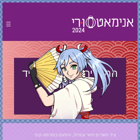
לדלג
לתוכן
המדריך המאתגר לציד
המסחרר
טל חזן ושחר ארגנט
ציד השדים חוזר ובגדול, והפעם בפורמט קיצי