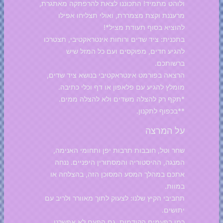
ולוהט מתמיד! התכוננו לצאת להרפתקה מאתגרת,
מרעננת וקצת מצמררת, ואולי תצליחו אפילו
להוציא בסוף תעודת מציל*!
בתכנית: ציד שדים ורוחות אינטראקטיבי, תצטרכו
להגיע חדים, מפוקסים ועם כל המזל שיש
ברשותכם.
הרצאה בפורמט אינטראקטיבי בנושא ציד שדים,
מומלץ להגיע עם פלאפון או דף וכלי כתיבה.
*תקף רק להצלה משדים ולא להצלה ממים.
**בכפוף לתקנון.
על המרצה
שחר וטל, חובבות תרבות יפן ותחומי האנימה,
המנגה, ההיסטוריה והמסתורין היפניים. ננחה
אתכם במהלך המסע המסוכן הזה, בהצלחה או
במוות.
תחביבי הקיץ שלנו: לצעוק לתוך מאוורר ולריב עם
יתושים.
כמו בפעמים הקודמות, גם הפעם לא אפשרנו