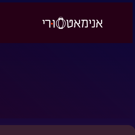
לדלג
לתוכן